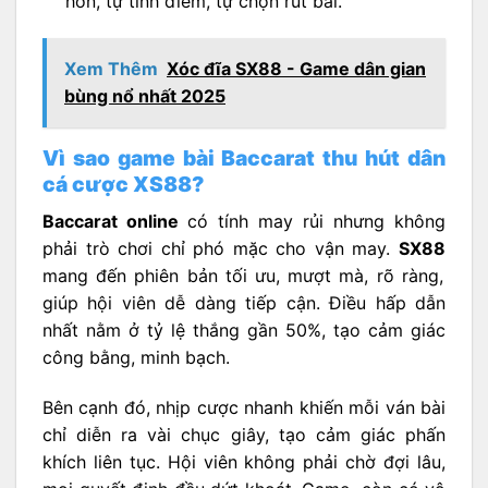
hơn, tự tính điểm, tự chọn rút bài.
Xem Thêm
Xóc đĩa SX88 - Game dân gian
bùng nổ nhất 2025
Vì sao game bài Baccarat thu hút dân
cá cược XS88?
Baccarat online
có tính may rủi nhưng không
phải trò chơi chỉ phó mặc cho vận may.
SX88
mang đến phiên bản tối ưu, mượt mà, rõ ràng,
giúp hội viên dễ dàng tiếp cận. Điều hấp dẫn
nhất nằm ở tỷ lệ thắng gần 50%, tạo cảm giác
công bằng, minh bạch.
Bên cạnh đó, nhịp cược nhanh khiến mỗi ván bài
chỉ diễn ra vài chục giây, tạo cảm giác phấn
khích liên tục. Hội viên không phải chờ đợi lâu,