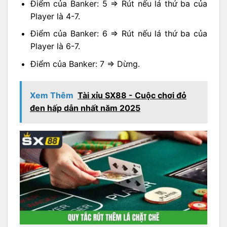
Điểm của Banker: 5 => Rút nếu lá thứ ba của
Player là 4-7.
Điểm của Banker: 6 => Rút nếu lá thứ ba của
Player là 6-7.
Điểm của Banker: 7 => Dừng.
Xem Thêm
Tài xỉu SX88 - Cuộc chơi đỏ
đen hấp dẫn nhất năm 2025