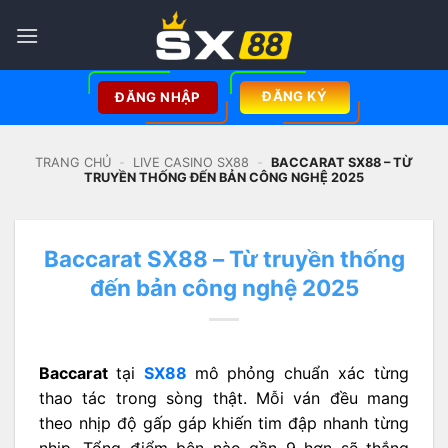
Skip
to
content
ĐĂNG KÝ
ĐĂNG NHẬP
TRANG CHỦ
-
LIVE CASINO SX88
-
BACCARAT SX88 – TỪ
TRUYỀN THỐNG ĐẾN BẢN CÔNG NGHỆ 2025
Baccarat SX88 – Từ truyền thống
đến bản công nghệ 2025
Baccarat
tại
SX88
mô phỏng chuẩn xác từng
thao tác trong sòng thật. Mỗi ván đều mang
theo nhịp độ gấp gáp khiến tim đập nhanh từng