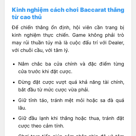
Kinh nghiệm cách chơi Baccarat thắng
từ cao thủ
Để chiến thắng ổn định, hội viên cần trang bị
kinh nghiệm thực chiến. Game không phải trò
may rủi thuần túy mà là cuộc đấu trí với Dealer,
với chuỗi cầu, với tâm lý.
Nắm chắc ba cửa chính và đặc điểm từng
cửa trước khi đặt cược.
Đừng đặt cược vượt quá khả năng tài chính,
bắt đầu từ mức cược vừa phải.
Giữ tỉnh táo, tránh mệt mỏi hoặc sa đà quá
lâu.
Giữ đầu lạnh khi thắng hoặc thua, tránh đặt
cược theo cảm tính.