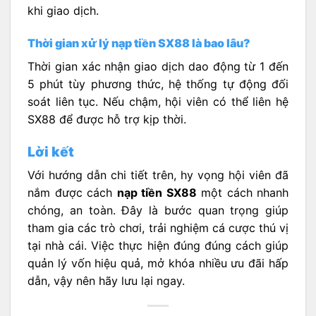
khi giao dịch.
Thời gian xử lý nạp tiền SX88 là bao lâu?
Thời gian xác nhận giao dịch dao động từ 1 đến
5 phút tùy phương thức, hệ thống tự động đối
soát liên tục. Nếu chậm, hội viên có thể liên hệ
SX88 để được hỗ trợ kịp thời.
Lời kết
Với hướng dẫn chi tiết trên, hy vọng hội viên đã
nắm được cách
nạp tiền SX88
một cách nhanh
chóng, an toàn. Đây là bước quan trọng giúp
tham gia các trò chơi, trải nghiệm cá cược thú vị
tại nhà cái. Việc thực hiện đúng đúng cách giúp
quản lý vốn hiệu quả, mở khóa nhiều ưu đãi hấp
dẫn, vậy nên hãy lưu lại ngay.