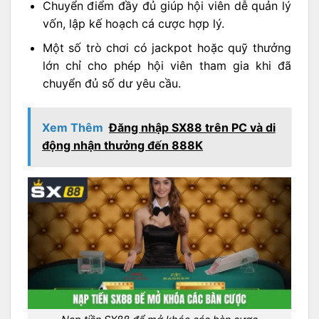
Chuyển điểm đầy đủ giúp hội viên dễ quản lý
vốn, lập kế hoạch cá cược hợp lý.
Một số trò chơi có jackpot hoặc quỹ thưởng
lớn chỉ cho phép hội viên tham gia khi đã
chuyển đủ số dư yêu cầu.
Xem Thêm
Đăng nhập SX88 trên PC và di
động nhận thưởng đến 888K