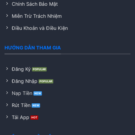
Chính Sách Bảo Mật
Miễn Trừ Trách Nhiệm
Điều Khoản và Điều Kiện
HƯỚNG DẪN THAM GIA
Đăng Ký
Đăng Nhập
Nạp Tiền
Rút Tiền
Tải App