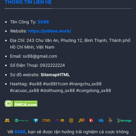
THÔNG TIN LIÊN HỆ
Tên Công Ty:
SX88
Website:
https://jobbee.work/
Địa Chỉ:
243 Chu Văn An, Phường 12, Bình Thạnh, Thành phố
Hồ Chí Minh, Việt Nam
Email:
sx88@gmail.com
Số Điện Thoại: 0922222224
Sơ đồ website:
SitemapHTML
Hashtag: #sx88 #sx88t1com #trangchu_sx88
#cacuoc_sx88 #doithuong_sx88 #congdong_sx88
Với
SX88
, bạn sẽ được tận hưởng trải nghiệm cá cược không