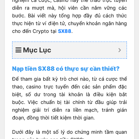
nghiệm cá cược, casino hay thể thao trực tuyến
diễn ra mượt mà, hội viên cần nắm vững các
bước. Bài viết này tổng hợp đầy đủ cách thức
thực hiện từ ví điện tử, chuyển khoản ngân hàng
cho đến Crypto tại
SX88
.
Mục Lục
Nạp tiền SX88 có thực sự cần thiết?
Để tham gia bất kỳ trò chơi nào, từ cá cược thể
thao, casino trực tuyến đến các sản phẩm đặc
biệt, số dư trong tài khoản là điều kiện bắt
buộc. Việc chuẩn bị tài chính từ đầu giúp trải
nghiệm giải trí diễn ra liền mạch, tránh gián
đoạn, đồng thời tiết kiệm thời gian.
Dưới đây là một số lý do chứng minh tầm quan