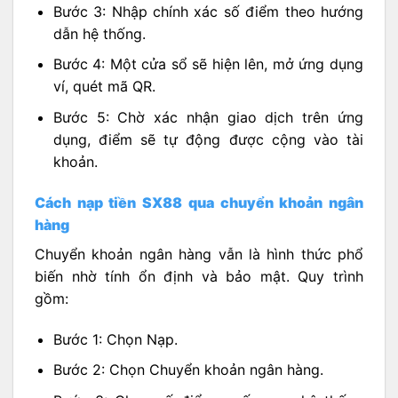
Bước 3: Nhập chính xác số điểm theo hướng
dẫn hệ thống.
Bước 4: Một cửa sổ sẽ hiện lên, mở ứng dụng
ví, quét mã QR.
Bước 5: Chờ xác nhận giao dịch trên ứng
dụng, điểm sẽ tự động được cộng vào tài
khoản.
Cách nạp tiền SX88 qua chuyển khoản ngân
hàng
Chuyển khoản ngân hàng vẫn là hình thức phổ
biến nhờ tính ổn định và bảo mật. Quy trình
gồm:
Bước 1: Chọn Nạp.
Bước 2: Chọn Chuyển khoản ngân hàng.