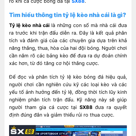
ro khi cá cược bóng đá tại
SX88
.
Tìm hiểu thông tin tỷ lệ kèo nhà cái là gì?
Tỷ lệ kèo nhà cái
là những con số mà nhà cái đưa
ra trước khi trận đấu diễn ra. Đây là kết quả phân
tích và đánh giá của các chuyên gia dựa trên khả
năng thắng, thua, hòa của hai đội bóng. Người chơi
cần nắm rõ các bảng kèo để đưa ra dự đoán chính
xác hơn, từ đó tăng cơ hội thắng cược.
Để đọc và phân tích tỷ lệ kèo bóng đá hiệu quả,
người chơi cần nghiên cứu kỹ các loại kèo và các
yếu tố ảnh hưởng đến tỷ lệ, đồng thời tích lũy kinh
nghiệm phân tích trận đấu. Kỹ năng này sẽ giúp
người tham gia cá cược tại
SX88
đưa ra quyết
định đúng đắn và giảm thiểu rủi ro thua cược.