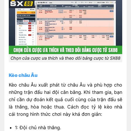
Chọn cửa cược ưa thích và theo dõi bảng cược từ SX88
Kèo châu Âu
Kèo châu Âu xuất phát từ châu Âu và phù hợp cho
những trận đấu hai đội cân bằng. Khi tham gia, bạn
chỉ cần dự đoán kết quả cuối cùng của trận đấu sẽ
là thắng, hòa hoặc thua. Cách đọc tỷ lệ kèo nhà
cái trong hình thức chơi này khá đơn giản:
1: Đội chủ nhà thắng.