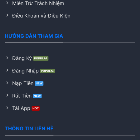
Miễn Trừ Trách Nhiệm
Điều Khoản và Điều Kiện
HƯỚNG DẪN THAM GIA
Đăng Ký
Đăng Nhập
Nạp Tiền
Rút Tiền
Tải App
THÔNG TIN LIÊN HỆ