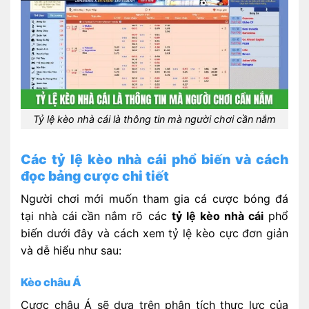
Tỷ lệ kèo nhà cái là thông tin mà người chơi cần nắm
Các tỷ lệ kèo nhà cái phổ biến và cách
đọc bảng cược chi tiết
Người chơi mới muốn tham gia cá cược bóng đá
tại nhà cái
cần nắm rõ các
tỷ lệ kèo nhà cái
phổ
biến dưới đây và cách xem tỷ lệ kèo cực đơn giản
và dễ hiểu như sau:
Kèo châu Á
Cược châu Á sẽ dựa trên phân tích thực lực của