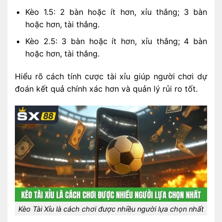
Kèo 1.5: 2 bàn hoặc ít hơn, xỉu thắng; 3 bàn
hoặc hơn, tài thắng.
Kèo 2.5: 3 bàn hoặc ít hơn, xỉu thắng; 4 bàn
hoặc hơn, tài thắng.
Hiểu rõ cách tính cược tài xỉu giúp người chơi dự
đoán kết quả chính xác hơn và quản lý rủi ro tốt.
Kèo Tài Xỉu là cách chơi được nhiều người lựa chọn nhất