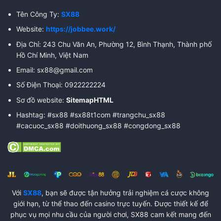
Tên Công Ty:
SX88
Website:
https://jobbee.work/
Địa Chỉ:
243 Chu Văn An, Phường 12, Bình Thạnh, Thành phố
Hồ Chí Minh, Việt Nam
Email:
sx88@gmail.com
Số Điện Thoại: 0922222224
Sơ đồ website:
SitemapHTML
Hashtag: #sx88 #sx88t1com #trangchu_sx88
#cacuoc_sx88 #doithuong_sx88 #congdong_sx88
Với
SX88
, bạn sẽ được tận hưởng trải nghiệm cá cược không
giới hạn, từ thể thao đến casino trực tuyến. Được thiết kế để
phục vụ mọi nhu cầu của người chơi, SX88 cam kết mang đến