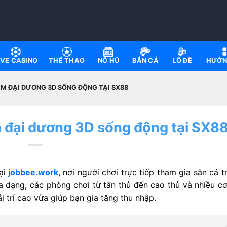
IVE CASINO
THỂ THAO
NỔ HŨ
BẮN CÁ
LÔ ĐỀ
HƯỚN
ỆM ĐẠI DƯƠNG 3D SỐNG ĐỘNG TẠI SX88
m đại dương 3D sống động tại SX8
ại
jobbee.work
, nơi người chơi trực tiếp tham gia săn cá t
 dạng, các phòng chơi từ tân thủ đến cao thủ và nhiều cơ
 trí cao vừa giúp bạn gia tăng thu nhập.