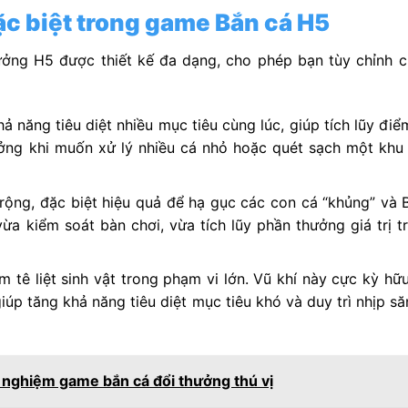
ặc biệt trong game Bắn cá H5
ưởng H5 được thiết kế đa dạng, cho phép bạn tùy chỉnh c
 năng tiêu diệt nhiều mục tiêu cùng lúc, giúp tích lũy điể
ưởng khi muốn xử lý nhiều cá nhỏ hoặc quét sạch một khu
 rộng, đặc biệt hiệu quả để hạ gục các con cá “khủng” và 
ừa kiểm soát bàn chơi, vừa tích lũy phần thưởng giá trị t
m tê liệt sinh vật trong phạm vi lớn. Vũ khí này cực kỳ hữu
giúp tăng khả năng tiêu diệt mục tiêu khó và duy trì nhịp să
 nghiệm game bắn cá đổi thưởng thú vị