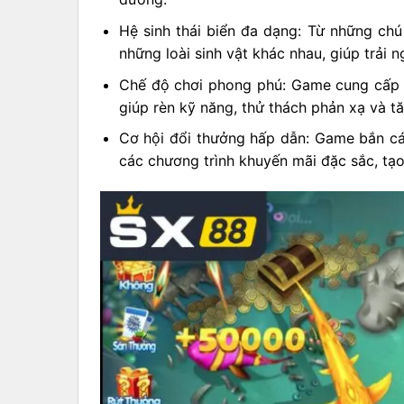
Hệ sinh thái biển đa dạng: Từ những ch
những loài sinh vật khác nhau, giúp trải
Chế độ chơi phong phú: Game cung cấp nh
giúp rèn kỹ năng, thử thách phản xạ và t
Cơ hội đổi thưởng hấp dẫn: Game bắn cá 
các chương trình khuyến mãi đặc sắc, tạo