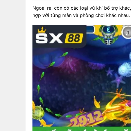
Ngoài ra, còn có các loại vũ khí bổ trợ khác
hợp với từng màn và phòng chơi khác nhau.