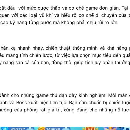
ắt đầu, với mức cược thấp và cơ chế game đơn giản. Tại 
uen với các loại vũ khí và hiểu rõ cơ chế di chuyển của 
 cao kỹ năng từng bước mà không phải chịu rủi ro lớn.
hản xạ nhanh nhạy, chiến thuật thông minh và khả năng 
ều mang tính chiến lược, từ việc lựa chọn mục tiêu đến quả
kỹ năng săn cá của bạn, đồng thời giúp tích lũy phần thưởng
 dành cho những game thủ dạn dày kinh nghiệm. Mỗi màn 
ạnh và Boss xuất hiện liên tục. Bạn cần chuẩn bị chiến lượ
thưởng của phòng rất giá trị, xứng đáng cho những nỗ lực