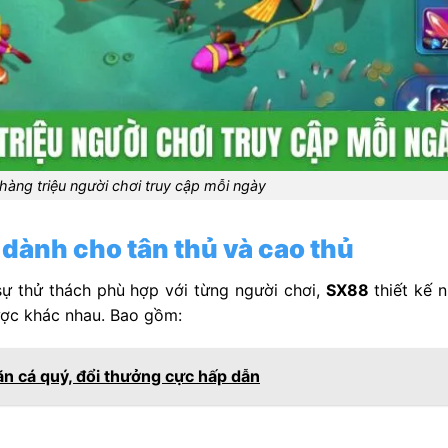
hàng triệu người chơi truy cập mỗi ngày
dành cho tân thủ và cao thủ
sự thử thách phù hợp với từng người chơi,
SX88
thiết kế n
ợc khác nhau. Bao gồm:
n cá quý, đổi thưởng cực hấp dẫn