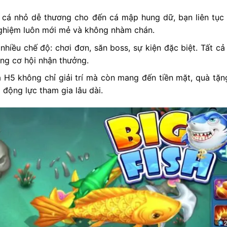
ú cá nhỏ dễ thương cho đến cá mập hung dữ, bạn liên tục
 nghiệm luôn mới mẻ và không nhàm chán.
iều chế độ: chơi đơn, săn boss, sự kiện đặc biệt. Tất cả
ăng cơ hội nhận thưởng.
H5 không chỉ giải trí mà còn mang đến tiền mặt, quà tặn
 động lực tham gia lâu dài.