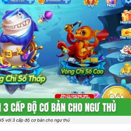
5 với 3 cấp độ cơ bản cho ngư thủ